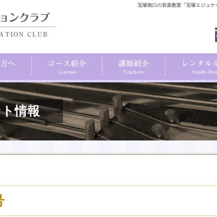
宝塚南口の音楽教室「宝塚エジュケ
ント情報
号