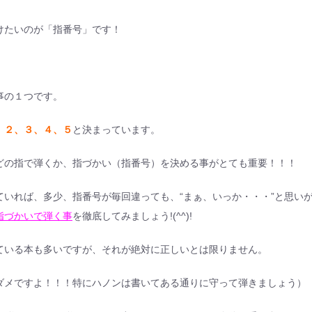
けたいのが「指番号」です！
事の１つです。
、２、３、４、５
と決まっています。
どの指で弾くか、指づかい（指番号）を決める事がとても重要！！！
いれば、多少、指番号が毎回違っても、“まぁ、いっか・・・”と思い
指づかいで弾く事
を徹底してみましょう!(^^)!
ている本も多いですが、それが絶対に正しいとは限りません。
ダメですよ！！！特にハノンは書いてある通りに守って弾きましょう）