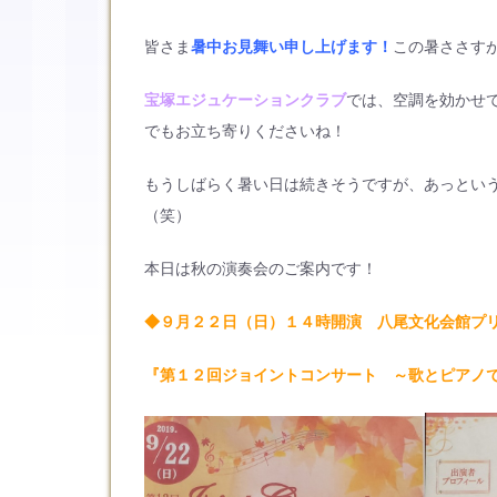
皆さま
暑中お見舞い申し上げます！
この暑ささす
宝塚エジュケーションクラブ
では、空調を効かせ
でもお立ち寄りくださいね！
もうしばらく暑い日は続きそうですが、あっとい
（笑）
本日は秋の演奏会のご案内です！
◆９月２２日（日）１４時開演 八尾文化会館プ
『第１２回ジョイントコンサート ～歌とピアノ