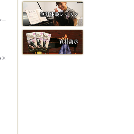
アー
（※