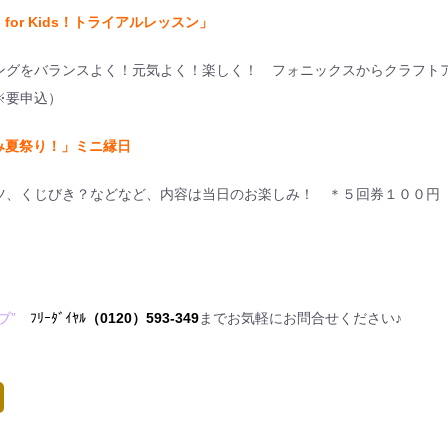
sh for Kids！トライアルレッスン」
ングをバランスよく！元気よく！楽しく！ フォニックスからクラフト
※要申込）
み夏祭り！」ミニ縁日
ツ、くじびき？などなど、内容は当日のお楽しみ！ ＊５回券１００円
ラブ”
ﾌﾘｰﾀﾞｲﾔﾙ
（0120）593-349
までお気軽にお問合せください♪