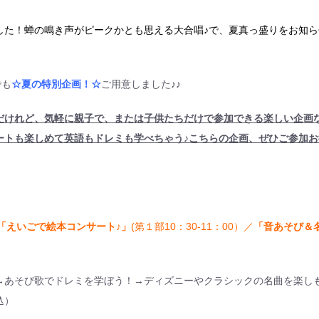
した！蝉の鳴き声がピークかとも思える大合唱♪で、夏真っ盛りをお知ら
でも
☆夏の特別企画！☆
ご用意しました♪♪
だけれど、気軽に親子で、または子供たちだけで参加できる楽しい企画
ートも楽しめて英語もドレミも学べちゃう♪こちらの企画、ぜひご参加お
「えいごで絵本コンサート♪」
(第１部10：30-11：00）／
「音あそび＆
）
→あそび歌でドレミを学ぼう！→ディズニーやクラシックの名曲を楽し
込）