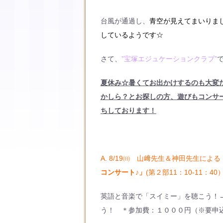
台風が通過し、
青空が見えてまいりま
しているようです☆
さて、
”宝塚エジュケーションクラブ”
夏休み☆暑くてお出かけするのも大変
かしら？とお探しの方、遊びもコンサ
ちしております！
A. 8/19㈰ 山﨑先生＆神田先生による
コンサート♪」
(第２部11：10-11：40
英語と音楽で「スイミー」を聴こう！
う！ ＊参加費：１０００円（※要申