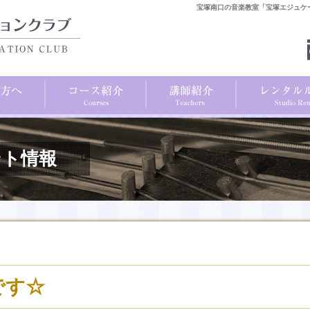
宝塚南口の音楽教室「宝塚エジュケ
ント情報
です☆