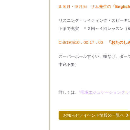
B.８月・９月㈮ サム先生の「
Engli
リスニング・ライティング・スピーキ
トまで充実 ＊２回～４回レッスン（
C.8/19㈰10：00-17：00
「おたのし
スーパーボールすくい、輪なげ、ダー
申込不要）
詳しくは、
”宝塚エジュケーションク
お知らせ／イベント情報の一覧へ